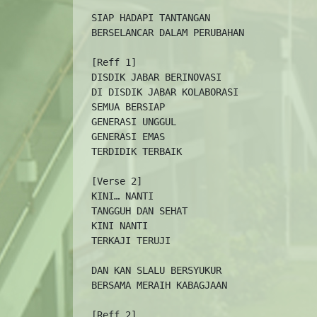
  SIAP HADAPI TANTANGAN

  BERSELANCAR DALAM PERUBAHAN

  [Reff 1]

  DISDIK JABAR BERINOVASI

  DI DISDIK JABAR KOLABORASI

  SEMUA BERSIAP

  GENERASI UNGGUL

  GENERASI EMAS

  TERDIDIK TERBAIK

  [Verse 2]

  KINI… NANTI

  TANGGUH DAN SEHAT

  KINI NANTI

  TERKAJI TERUJI

  DAN KAN SLALU BERSYUKUR

  BERSAMA MERAIH KABAGJAAN

  [Reff 2]
