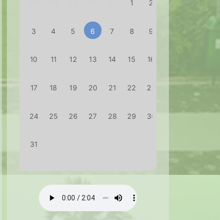
3
4
5
6
7
8
9
10
11
12
13
14
15
16
17
18
19
20
21
22
23
24
25
26
27
28
29
30
31
1
2
3
4
5
6