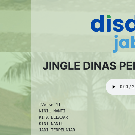
JINGLE DINAS P
  [Verse 1]

  KINI… NANTI

  KITA BELAJAR

  KINI NANTI

  JADI TERPELAJAR
