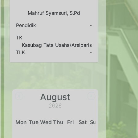
Dra. Hj. Erni Heryani, M.Pd
Pendidik
Bimbingan dan Konseling
TK
-
TLK
-
August
2026
Mon
Tue
Wed
Thu
Fri
Sat
Sun
27
28
29
30
31
1
2