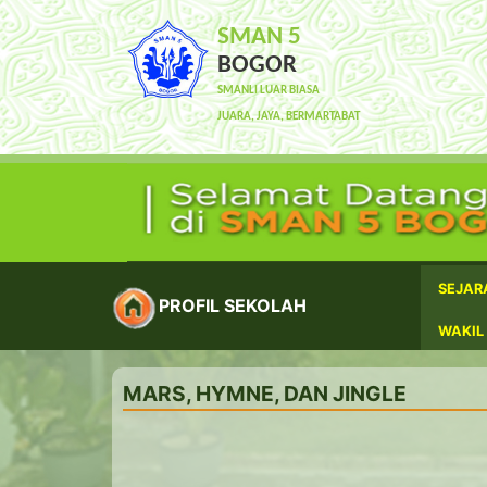
SMAN 5
BOGOR
SMANLI LUAR BIASA
JUARA, JAYA, BERMARTABAT
SEJAR
PROFIL SEKOLAH
WAKIL
MARS, HYMNE, DAN JINGLE