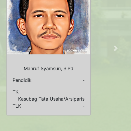
Previous
Next
Mahruf Syamsuri, S.Pd
Pendidik
-
TK
Kasubag Tata Usaha/Arsiparis
TLK
-