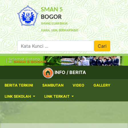
SMAN 5
BOGOR
SMANLI LUAR BIASA
JUARA, JAYA, BERMARTABAT
Kata Kunci ...
Cari
INFO / BERITA
BERITA TERKINI
SAMBUTAN
VIDEO
GALLERY
LINK SEKOLAH
LINK TERKAIT