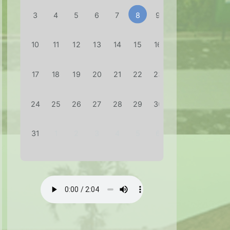
3
4
5
6
7
8
9
10
11
12
13
14
15
16
17
18
19
20
21
22
23
24
25
26
27
28
29
30
31
1
2
3
4
5
6