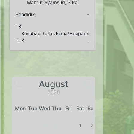
Dra. Hj. Erni Heryani, M.Pd
Pendidik
Bimbingan dan Konseling
TK
-
TLK
-
August
2026
Mon
Tue
Wed
Thu
Fri
Sat
Sun
27
28
29
30
31
1
2