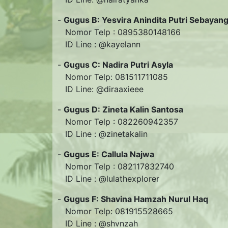
-
Gugus B: Yesvira Anindita Putri Sebayan
Nomor Telp : 0895380148166
ID Line : @kayelann
-
Gugus C: Nadira Putri Asyla
Nomor Telp: 081511711085
ID Line: @diraaxieee
-
Gugus D: Zineta Kalin Santosa
Nomor Telp : 082260942357
ID Line : @zinetakalin
-
Gugus E: Callula Najwa
Nomor Telp : 082117832740
ID Line : @lulathexplorer
-
Gugus F: Shavina Hamzah Nurul Haq
Nomor Telp: 081915528665
ID Line : @shvnzah