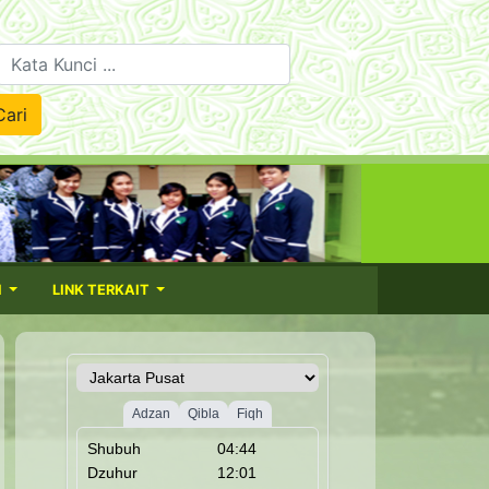
nci ...
Cari
H
LINK TERKAIT