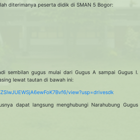
lah diterimanya peserta didik di SMAN 5 Bogor:
adi sembilan gugus mulai dari Gugus A sampai Gugus I.
ing lewat tautan di bawah ini:
EuRsZSlwJUEWSjA6ewFoK7Bvf6/view?usp=drivesdk
ugusnya dapat langsung menghubungi Narahubung Gugus