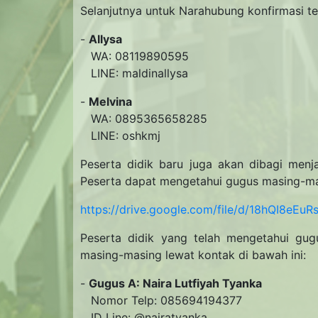
Selanjutnya untuk Narahubung konfirmasi te
-
Allysa
WA: 08119890595
LINE: maldinallysa
-
Melvina
WA: 0895365658285
LINE: oshkmj
Peserta didik baru juga akan dibagi menj
Peserta dapat mengetahui gugus masing-mas
https://drive.google.com/file/d/18hQI8e
Peserta didik yang telah mengetahui g
masing-masing lewat kontak di bawah ini:
-
Gugus A: Naira Lutfiyah Tyanka
Nomor Telp: 085694194377
ID Line: @nairatyanka